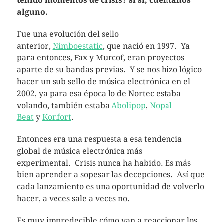
tenido momentos de crisis? si sí, cuéntanos
alguno.
Fue una evolución del sello
anterior,
Nimboestatic
, que nació en 1997. Ya
para entonces, Fax y Murcof, eran proyectos
aparte de su bandas previas. Y se nos hizo lógico
hacer un sub sello de música electrónica en el
2002, ya para esa época lo de Nortec estaba
volando, también estaba
Abolipop
,
Nopal
Beat
y
Konfort
.
Entonces era una respuesta a esa tendencia
global de música electrónica más
experimental. Crisis nunca ha habido. Es más
bien aprender a sopesar las decepciones. Así que
cada lanzamiento es una oportunidad de volverlo
hacer, a veces sale a veces no.
Es muy impredecible cómo van a reaccionar los