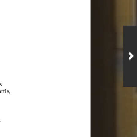
te
ttle,
s