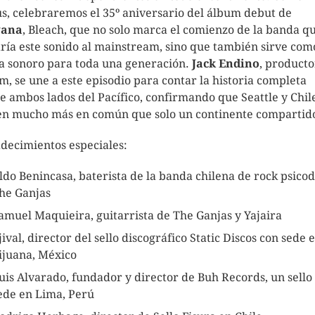
s, celebraremos el 35º aniversario del álbum debut de
vana
, Bleach, que no solo marca el comienzo de la banda q
aría este sonido al mainstream, sino que también sirve com
 sonoro para toda una generación.
Jack Endino
, producto
m, se une a este episodio para contar la historia completa
e ambos lados del Pacífico, confirmando que Seattle y Chil
en mucho más en común que solo un continente compartid
decimientos especiales:
ldo Benincasa, baterista de la banda chilena de rock psicod
he Ganjas
amuel Maquieira, guitarrista de The Ganjas y Yajaira
jival, director del sello discográfico Static Discos con sede 
ijuana, México
uis Alvarado, fundador y director de Buh Records, un sello
ede en Lima, Perú