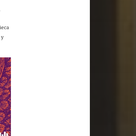
o
ñeca
 y