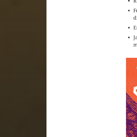
R
F
d
E
J
m