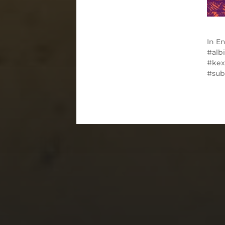
In
En
alb
ke
sub