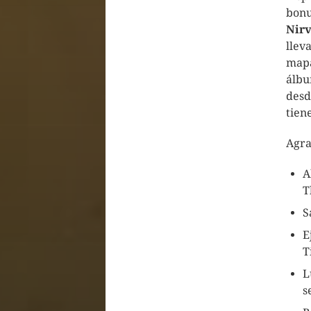
bonu
Nir
llev
mapa
álbu
desd
tien
Agra
A
T
S
E
T
L
s