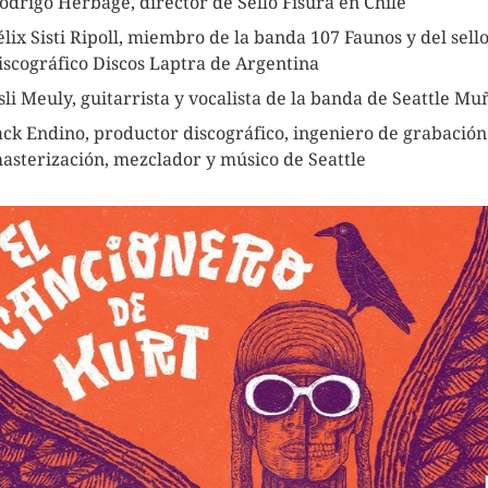
odrigo Herbage, director de Sello Fisura en Chile
élix Sisti Ripoll, miembro de la banda 107 Faunos y del sell
iscográfico Discos Laptra de Argentina
sli Meuly, guitarrista y vocalista de la banda de Seattle Mu
ack Endino, productor discográfico, ingeniero de grabación
asterización, mezclador y músico de Seattle