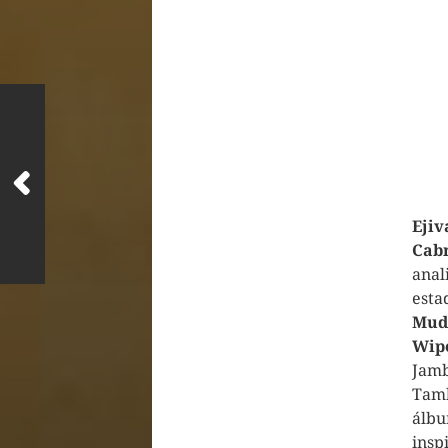
Ejiv
Cab
anal
esta
Mud
Wip
Jamb
Tamb
álbu
insp