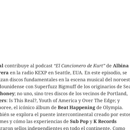
al
contribuye al podcast
“El Cancionero de Kurt”
de
Albina
rera
en la radio KEXP en Seattle, EUA. En este episodio, se
izan discos fundamentales en la escena musical del noroes
dounidense con Superfuzz Bigmuff de los originarios de Sea
honey
; no uno, sino tres discos de los vecinos de Portland,
ers
: Is This Real?, Youth of America y Over The Edge; y
oree, el icónico álbum de
Beat Happening
de Olympia.
ién se explora el puente intercontinental creado por esto
mes y cómo las experiencias de
Sub Pop
y
K Records
iraron sellos independientes en todo el continente. Como