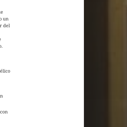
ue
o un
r del
e
o.
élico
en
 con