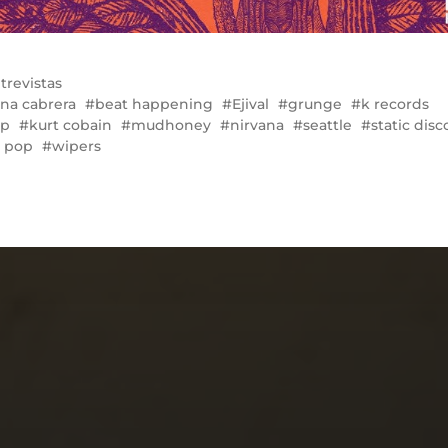
trevistas
ina cabrera
beat happening
Ejival
grunge
k records
xp
kurt cobain
mudhoney
nirvana
seattle
static disc
 pop
wipers