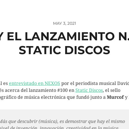
MAY 3, 2021
Y EL LANZAMIENTO N.
STATIC DISCOS
al es
entrevistado en NEXOS
por el periodista musical Davi
és acerca del lanzamiento #100 en
Static Discos
, el sello
ográfico de música electrónica que fundó junto a
Murcof
y
Más que descubrir (música), es demostrar que hay el mismo
nivel de invención, innovación, creatividad en la música