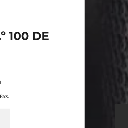
º 100 DE
d
Fax
.