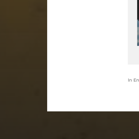
In
En