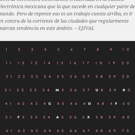
electrónica mexicana que la que sucede en cualquier parte de
mundo. Pero de repente eso es un trabajo cuesta arriba, es ir
en contra de la corriente de las ciudades que regularmente
marcan tendencia en este ámbito. – EJIVAL