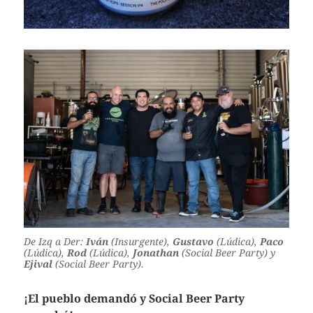
De Izq a Der:
Iván
(Insurgente),
Gustavo
(Lúdica),
Paco
(Lúdica),
Rod
(Lúdica),
Jonathan
(Social Beer Party) y
Ejival
(Social Beer Party).
¡El pueblo demandó y Social Beer Party