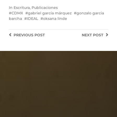
In
Escritura
,
Publicaciones
CDMX
gabriel garcía márquez
gonzalo garcia
barcha
IDEAL
oksana linde
PREVIOUS
POST
NEXT
POST