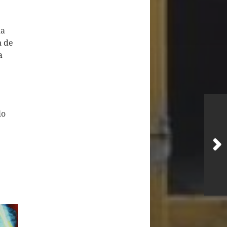
la
n de
a
lo