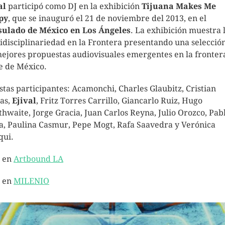
al
participó como DJ en la exhibición
Tijuana Makes Me
py
, que se inauguró el 21 de noviembre del 2013, en el
ulado de México en Los Ángeles
. La exhibición muestra 
idisciplinariedad en la Frontera presentando una selecció
mejores propuestas audiovisuales emergentes en la fronter
e de México.
istas participantes: Acamonchi, Charles Glaubitz, Cristian
as,
Ejival
, Fritz Torres Carrillo, Giancarlo Ruiz, Hugo
thwaite, Jorge Gracia, Juan Carlos Reyna, Julio Orozco, Pab
a, Paulina Casmur, Pepe Mogt, Rafa Saavedra y Verónica
qui.
 en
Artbound LA
 en
MILENIO