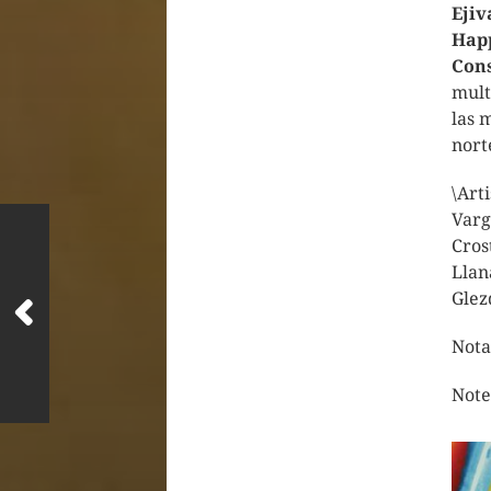
Ejiv
Hap
Cons
mult
las 
nort
\Art
Varg
Cros
Llan
Glez
Nota
Note