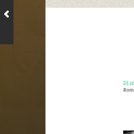
DJ se
Roma