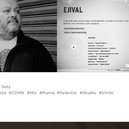
 Sets
ora
CDMX
Mix
Puma
Selector
Studio
Vinilo