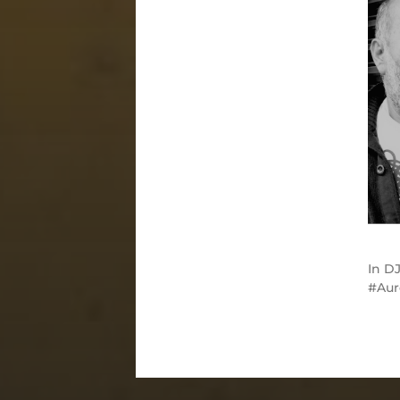
In
DJ
Aur